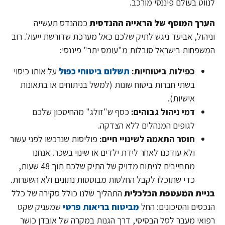
לנווט בעולם פיננסי מורכב.
הערך המוסף של הראייה ההנדסית
כמהנדס תעשייה
וניהול, אביעד ניגש לתיק שלכם כאל מערכת שדורשת ייעול. רוב
המשפחות בישראל סובלות מ"עומס יתר" פיננסי:
כפילות ביטוחיות:
תשלום ביטוחי כפול
על אותו כיסוי
בשתי חברות ביטוח שונות (למשל בניתוחים או בתאונות
אישיות).
דמי ניהול גבוהים:
כסף ש"זולג" מהחיסכון שלכם
לגופים המנהלים ללא הצדקה.
חוסר התאמה לשינויי חיים:
פוליסות שנרכשו לפני עשור
ולא עודכנו לאחר לידת ילדים או שינוי בשכר. אנחנו
מתחייבים לניתוח מדויק של התיק שלכם תוך 48 שעות,
כדי שתוכלו לקבל החלטות מבוססות נתונים ולא השערות.
בניית המעטפת הכלכלית
התהליך שלנו כולל סקירה של כלל
הנכסים והסיכונים: החל
מביטוח בריאות פרטי
שמעניק שקט
רפואי מעבר לסל הבסיסי, דרך הגנות במקרה של אובדן כושר