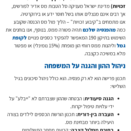
זכויות)
מדינת ישראל מעניקה סל הטבות מס אדיר לפורשים,
אך רבים אינם מנצלים אותו בשל חוסר ידע או בירוקרטיה.
אנו מתמחים ב"קיבוע זכויות" – הליך מול מס הכנסה שקובע
כמה
מהפנסיה שלכם
תהיה פטורה ממס. בנוסף, אנו בוחנים את
השימוש בתיקון 190 המאפשר להפקיד כספים פנויים
לקופת
גמל
וליהנות ממס רווחי הון מופחת (15% נומינלי) או מפטור
מלא במשיכה כקצבה.
ניהול ההון והגנה על המשפחה
תכנון פרישה הוא לא רק פנסיה. הוא כולל ניהול סיכונים בגיל
השלישי:
הגנה סיעודית:
הבטחה שההון שצברתם לא "ייבלע" על
ידי עלויות טיפול יקרות.
העברה בין-דורית:
תכנון הורשת הכספים לילדים בצורה
היעילה ביותר מבחינת מס.
בחירת מסלול קצבה:
קביעת מספר התשלומים