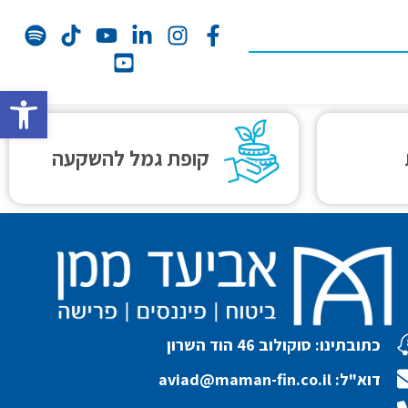
פתח סרג
קופת גמל להשקעה
כתובתינו: סוקולוב 46 הוד השרון
דוא"ל: aviad@maman-fin.co.il